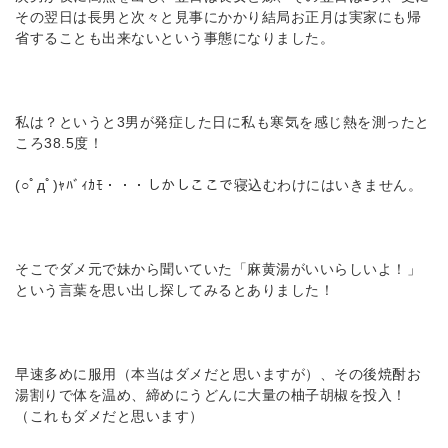
その翌日は長男と次々と見事にかかり結局お正月は実家にも帰
省することも出来ないという事態になりました。
私は？というと3男が発症した日に私も寒気を感じ熱を測ったと
ころ38.5度！
(○ﾟдﾟ)ｬﾊﾞｨｶﾓ・・・しかしここで寝込むわけにはいきません。
そこでダメ元で妹から聞いていた「麻黄湯がいいらしいよ！」
という言葉を思い出し探してみるとありました！
早速多めに服用（本当はダメだと思いますが）、その後焼酎お
湯割りで体を温め、締めにうどんに大量の柚子胡椒を投入！
（これもダメだと思います）