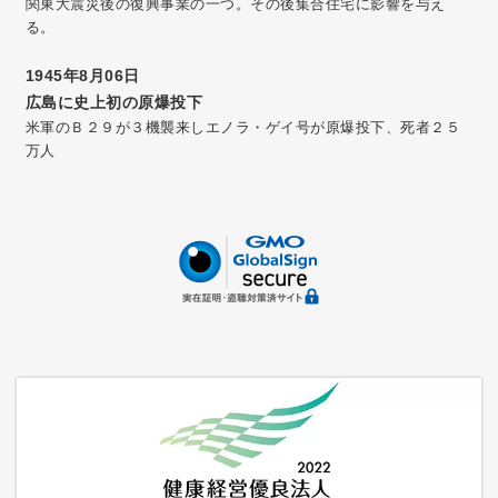
関東大震災後の復興事業の一つ。その後集合住宅に影響を与え
る。
1945年8月06日
広島に史上初の原爆投下
米軍のＢ２９が３機襲来しエノラ・ゲイ号が原爆投下、死者２５
万人