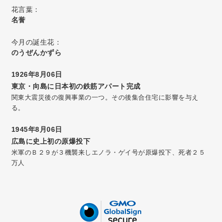
花言葉：
名誉
今月の誕生花：
のうぜんかずら
1926年8月06日
東京・向島に日本初の鉄筋アパート完成
関東大震災後の復興事業の一つ。その後集合住宅に影響を与え
る。
1945年8月06日
広島に史上初の原爆投下
米軍のＢ２９が３機襲来しエノラ・ゲイ号が原爆投下、死者２５
万人