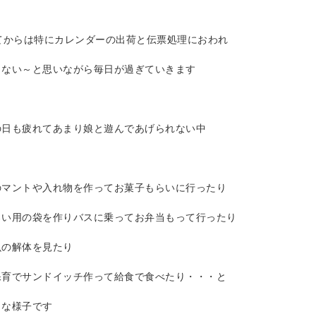
てからは特にカレンダーの出荷と伝票処理におわれ
らない～と思いながら毎日が過ぎていきます
の日も疲れてあまり娘と遊んであげられない中
のマントや入れ物を作ってお菓子もらいに行ったり
ろい用の袋を作りバスに乗ってお弁当もって行ったり
魚の解体を見たり
保育でサンドイッチ作って給食で食べたり・・・と
うな様子です