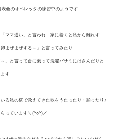
発表会のオペレッタの練習中のようです
と「ママ遅い」と言われ 家に着くと私から離れず
「卵まぜまぜする～」と言ってみたり
す～」と言って台に乗って洗濯バサミにはさんだりと
れます
ている私の横で覚えてきた歌をうたったり・踊ったり♪
らっています＼(^o^)／