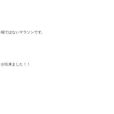
半端ではないマラソンです。
とが出来ました！！