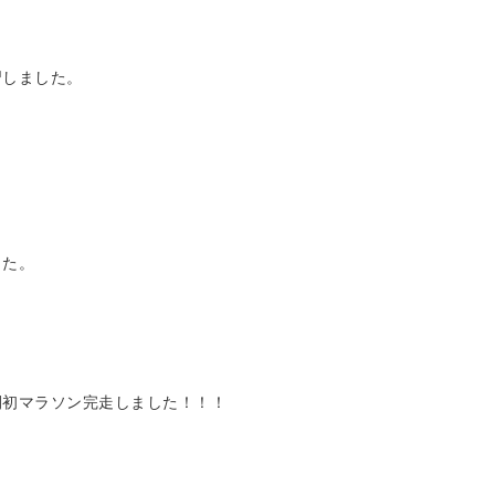
習しました。
した。
間初マラソン完走しました！！！