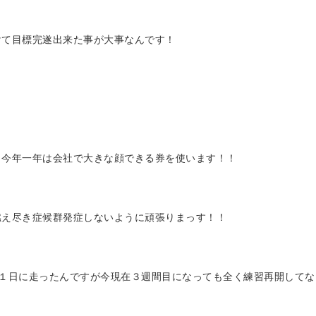
けて目標完遂出来た事が大事なんです！
ら今年一年は会社で大きな顔できる券を使います！！
燃え尽き症候群発症しないように頑張りまっす！！
１日に走ったんですが今現在３週間目になっても全く練習再開してな