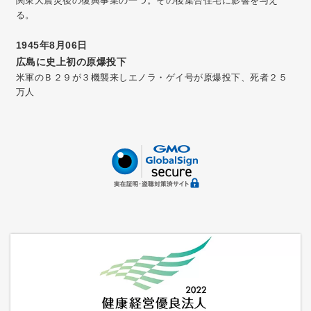
関東大震災後の復興事業の一つ。その後集合住宅に影響を与え
る。
1945年8月06日
広島に史上初の原爆投下
米軍のＢ２９が３機襲来しエノラ・ゲイ号が原爆投下、死者２５
万人