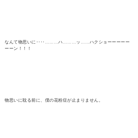
なんて物思いに‥‥………ハ………ッ……ハクショーーーーー
ーーン！！！
物思いに耽る前に、僕の花粉症が止まりません。