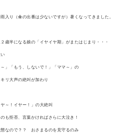
梅雨入り（傘の出番は少ないですが）暑くなってきました。
に２歳半になる娘の「イヤイヤ期」がまたはじまり・・・
違い
よ～」「もう、しないで！」「ママ～」の
ッキリ大声の絶叫が加わり
イヤ～！イヤー！」の大絶叫
るのも拒否、言葉かければさらに大泣き！
状態なので？？ おさまるのを見守るのみ