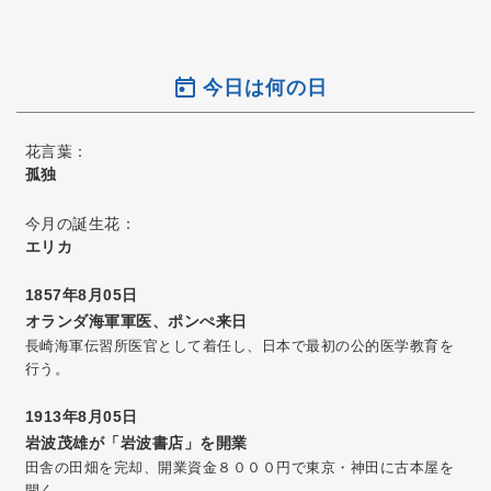
今日は何の日
花言葉：
孤独
今月の誕生花：
エリカ
1857年8月05日
オランダ海軍軍医、ポンぺ来日
長崎海軍伝習所医官として着任し、日本で最初の公的医学教育を
行う。
1913年8月05日
岩波茂雄が「岩波書店」を開業
田舎の田畑を完却、開業資金８０００円で東京・神田に古本屋を
開く。