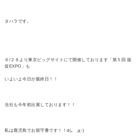
タハラです。
６/２６より東京ビッグサイトにて開催しております「第５回 販
促EXPO」も
いよいよ今日が最終日！！
当社も今年初出展しております！！
私は鹿児島でお留守番です！！d(｡ゝд･)