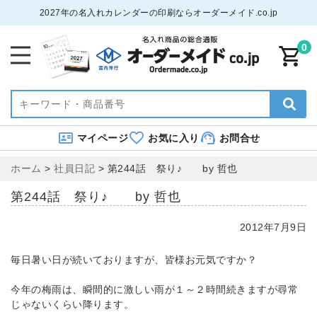
2027年の名入れカレンダーの印刷ならオーダーメイド.co.jp
0
マイページ
お気に入り
お問合せ
ホーム
>
社員日記
>
第244話 祭り♪ by 哲也
第244話 祭り♪ by 哲也
2012年7月9日
毎日暑い日が続いておりますが、皆様お元気ですか？
今年の梅雨は、瞬間的に激しい雨が１～２時間続きますが尋常
じゃないくらい降ります。