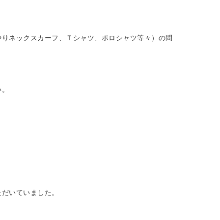
やりネックスカーフ、Ｔシャツ、ポロシャツ等々）の問
い。
ただいていました。