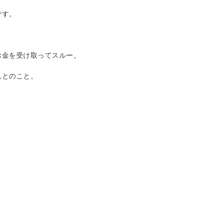
です。
お金を受け取ってスルー。
れとのこと。