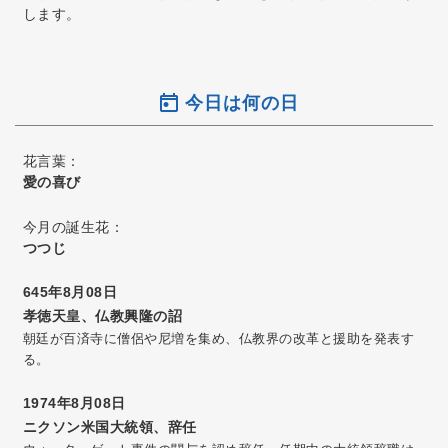
します。
今日は何の日
花言葉：
愛の喜び
今月の誕生花：
つつじ
645年8月08日
孝徳天皇、仏教興隆の詔
朝廷が百済寺に僧侶や尼増を集め、仏教界の改革と援助を発表す
る。
1974年8月08日
ニクソン米国大統領、辞任