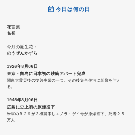
今日は何の日
花言葉：
名誉
今月の誕生花：
のうぜんかずら
1926年8月06日
東京・向島に日本初の鉄筋アパート完成
関東大震災後の復興事業の一つ。その後集合住宅に影響を与え
る。
1945年8月06日
広島に史上初の原爆投下
米軍のＢ２９が３機襲来しエノラ・ゲイ号が原爆投下、死者２５
万人