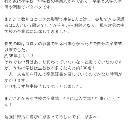
我が家は小学校・中学校の卒業式がWであり、卒業と入学の準
備や調整でバタバタです。
またここ数年はコロナの影響で生徒1人に対し、参加できる保護
者は1人という限定でしたが今年から解除となり、私も次男の中
学校の卒業式に出席してきました。
長男の時はコロナの影響で出席出来なかったので自分の卒業式
以来でした。
約35年ぶり！！
それでも中身はあまり変わっていないな～と思っていたのです
が、うちの学校は生徒数が多くなんと約230名！
一人一人名前を呼んで卒業証書を渡していくのでかなり時間が
かかります。
とりあえず無事終了してホッとしました。
まだこれから小学校の卒業式、4月には入学式と行事がたくさ
ん！
勉強に部活に遊びに頑張って欲しいです。頑張れ～