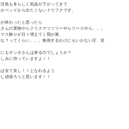
鹿児島も冬らしく気温が下がってきて
ろかベッドから出たくないドウフクです。
ンが終わったと思ったら
タさんの置物やらクリスマツツリーやらリースやら。。。
スマス飾りが日々増えてく我が家、
かな？ってくらい。。。無視するわけにもいかない圧 笑
家にもサンタさんは来るのでしょうか？
楽しみに待っていますよ！！
れば全て良し！！となれるよう
少し頑張ろうと思います！！