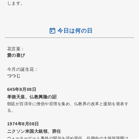
します。
今日は何の日
花言葉：
愛の喜び
今月の誕生花：
つつじ
645年8月08日
孝徳天皇、仏教興隆の詔
朝廷が百済寺に僧侶や尼増を集め、仏教界の改革と援助を発表す
る。
1974年8月08日
ニクソン米国大統領、辞任
ウォーターゲート事件の関与を認め辞任。任期中の大統領辞職は