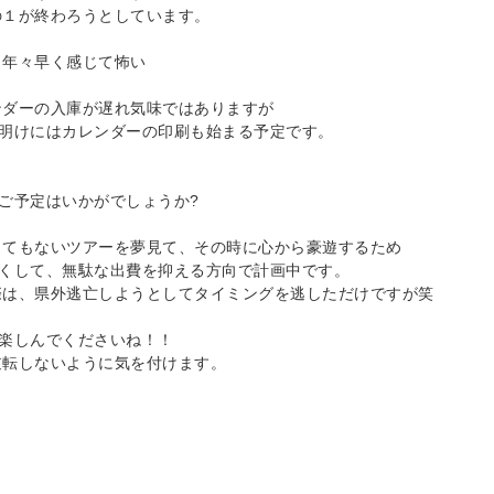
の１が終わろうとしています。
。年々早く感じて怖い
ンダーの入庫が遅れ気味ではありますが
W明けにはカレンダーの印刷も始まる予定です。
ご予定はいかがでしょうか?
ってもないツアーを夢見て、その時に心から豪遊するため
しくして、無駄な出費を抑える方向で計画中です。
際は、県外逃亡しようとしてタイミングを逃しただけですが笑
W楽しんでくださいね！！
逆転しないように気を付けます。