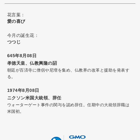
花言葉：
愛の喜び
今月の誕生花：
つつじ
645年8月08日
孝徳天皇、仏教興隆の詔
朝廷が百済寺に僧侶や尼増を集め、仏教界の改革と援助を発表す
る。
1974年8月08日
ニクソン米国大統領、辞任
ウォーターゲート事件の関与を認め辞任。任期中の大統領辞職は
米国初。