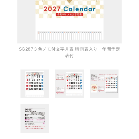
SG287３色メモ付文字月表 晴雨表入り・年間予定
表付