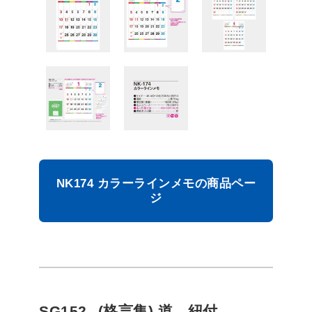
NK174 カラーラインメモの商品ペー
ジ
SG152
(格言集) 道 紐付