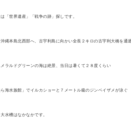
マは「世界遺産」「戦争の跡」探しです。
ら沖縄本島北西部へ、古宇利島に向かい全長２キロの古宇利大橋を通
エメラルドグリーンの海は絶景、当日は暑くて２８度くらい
美ら海水族館」でイルカショーと７メートル級のジンベイザメが泳ぐ
」大水槽はなかなかです。