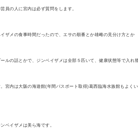
学芸員の人に宮内は必ず質問をします。
ベイザメの食事時間だったので、エサの順番とか雄雌の見分け方とか
プールの話とかで、ジンベイザメは全部５匹いて、健康状態等で入れ
。宮内は大阪の海遊館(年間パスポート取得)葛西臨海水族館もよく
ザメは美ら海です。