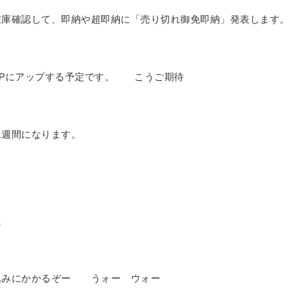
在庫確認して、即納や超即納に「売り切れ御免即納」発表します。
HPにアップする予定です。 こうご期待
二週間になります。
た
込みにかかるぞー うォー ウォー