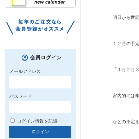
明日から世
１２月の予
会員ログイン
「１月２月
メールアドレス
宮内的には
パスワード
ログイン情報を記憶
などの予定