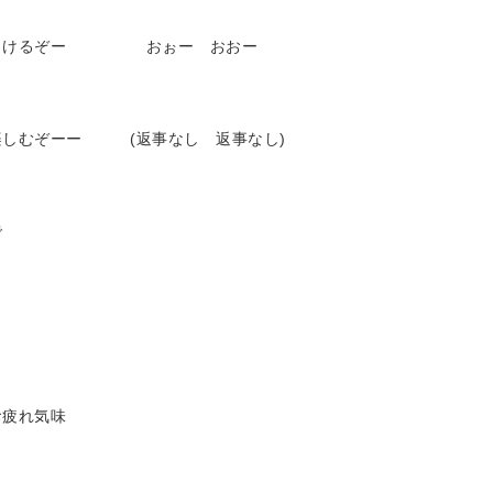
はじけるぞー おぉー おおー
も楽しむぞーー (返事なし 返事なし)
で
お疲れ気味