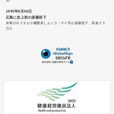
る。
1945年8月06日
広島に史上初の原爆投下
米軍のＢ２９が３機襲来しエノラ・ゲイ号が原爆投下、死者２５
万人