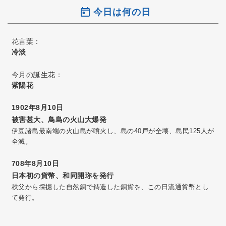
今日は何の日
花言葉：
冷淡
今月の誕生花：
紫陽花
1902年8月10日
被害甚大、鳥島の火山大爆発
伊豆諸島最南端の火山島が噴火し、島の40戸が全壊、島民125人が
全滅。
708年8月10日
日本初の貨幣、和同開珎を発行
秩父から採掘した自然銅で鋳造した銅貨を、この日流通貨幣とし
て発行。