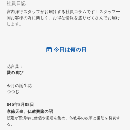
社員日記
宮内洋行スタッフがお届けする社員コラムです！スタッフ一
同お客様の為に楽しく、お得な情報を盛りだくさんでお届け
します。
今日は何の日
花言葉：
愛の喜び
今月の誕生花：
つつじ
645年8月08日
孝徳天皇、仏教興隆の詔
朝廷が百済寺に僧侶や尼増を集め、仏教界の改革と援助を発表す
る。