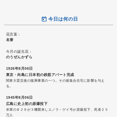
今日は何の日
花言葉：
名誉
今月の誕生花：
のうぜんかずら
1926年8月06日
東京・向島に日本初の鉄筋アパート完成
関東大震災後の復興事業の一つ。その後集合住宅に影響を与え
る。
1945年8月06日
広島に史上初の原爆投下
米軍のＢ２９が３機襲来しエノラ・ゲイ号が原爆投下、死者２５
万人