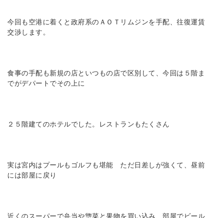
今回も空港に着くと政府系のＡＯＴリムジンを手配、往復運賃
交渉します。
食事の手配も新規の店といつもの店で区別して、今回は５階ま
でがデパートでその上に
２５階建てのホテルでした。レストランもたくさん
実は宮内はプールもゴルフも堪能 ただ日差しが強くて、昼前
には部屋に戻り
近くのスーパーで弁当や惣菜と果物を買い込み、部屋でビール