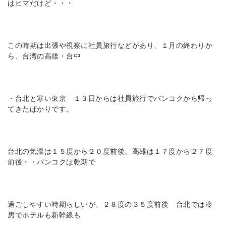
はヒマだけど・・・
この時期は出張や視察に社員旅行などがあり、１月の終わりか
ら、台湾の高雄・台中
・台北と寒い東京 １３日からは社員旅行でバンコクから帰っ
てきたばかりです。
台北の気温は１５度から２０度前後、高雄は１７度から２７度
前後・・バンコクは乾期で
過ごしやすい時期らしいが、２８度の３５度前後 台北では冷
房でホテルも新幹線も