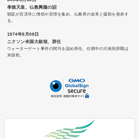
孝徳天皇、仏教興隆の詔
朝廷が百済寺に僧侶や尼増を集め、仏教界の改革と援助を発表す
る。
1974年8月08日
ニクソン米国大統領、辞任
ウォーターゲート事件の関与を認め辞任。任期中の大統領辞職は
米国初。