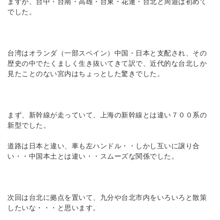
ますが、台中・台南・高雄・台東・花連・台北と周遊は初めて
でした。
台湾はオランダ（一部スペイン）中国・日本と支配され、その
歴史の中でたくましく生き抜いてきて訳で、近代的な台北しか
見たことのない宮内はちょっとした驚きでした。
まず、新幹線が走っていて、上海の新幹線とは違い７００系の
新型でした。
道路は日本と違い、車も左ハンドル・・しかし互いに譲り合
い・・中国本土とは違い・・スムーズな関係でした。
次回は台北に拠点を置いて、九分や台北市内をいろいろと散策
したいな・・・と思います。