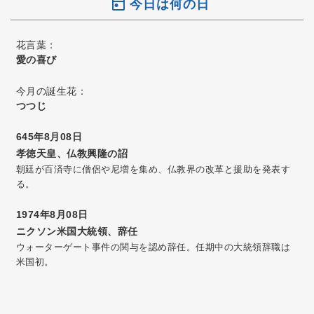
今日は何の日
花言葉：
愛の喜び
今月の誕生花：
つつじ
645年8月08日
孝徳天皇、仏教興隆の詔
朝廷が百済寺に僧侶や尼増を集め、仏教界の改革と援助を発表す
る。
1974年8月08日
ニクソン米国大統領、辞任
ウォーターゲート事件の関与を認め辞任。任期中の大統領辞職は
米国初。