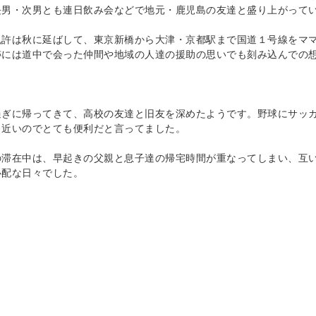
長男・次男とも連日飲み会などで地元・鹿児島の友達と盛り上がって
免許は秋に延ばして、東京新橋から大津・京都駅まで国道１号線をマ
跡には道中で会った仲間や地域の人達の援助の思いでも刻み込んでの
過ぎに帰ってきて、高校の友達と旧友を深めたようです。野球にサッ
も近いのでとても便利だと言ってました。
の滞在中は、早起きの父親と息子達の帰宅時間が重なってしまい、互
心配な日々でした。