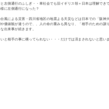
行と左側通行のふしぎ・・車社会でも旧イギリス領＋日本は理解でき
い様に左側通行になった？
の台風による災害・四川省地区の地震よる天災などは日本での「阪神
制や価値観が違うので、、人の命の重みも異なり、「相手のための譲
うな出来事が続きます。
多いと相手の事に構ってられない・・・だけでは済まされないと思い