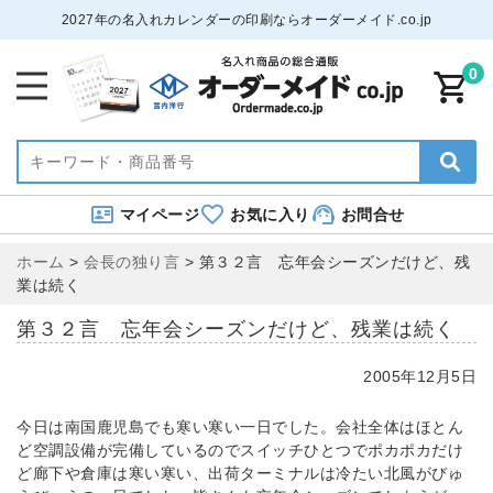
2027年の名入れカレンダーの印刷ならオーダーメイド.co.jp
0
マイページ
お気に入り
お問合せ
ホーム
>
会長の独り言
>
第３２言 忘年会シーズンだけど、残
業は続く
第３２言 忘年会シーズンだけど、残業は続く
2005年12月5日
今日は南国鹿児島でも寒い寒い一日でした。会社全体はほとん
ど空調設備が完備しているのでスイッチひとつでポカポカだけ
ど廊下や倉庫は寒い寒い、出荷ターミナルは冷たい北風がびゅ