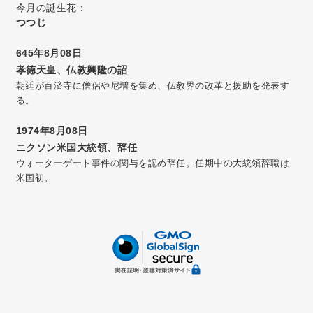
今月の誕生花：
つつじ
645年8月08日
孝徳天皇、仏教興隆の詔
朝廷が百済寺に僧侶や尼増を集め、仏教界の改革と援助を発表す
る。
1974年8月08日
ニクソン米国大統領、辞任
ウォーターゲート事件の関与を認め辞任。任期中の大統領辞職は
米国初。