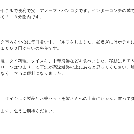
のホテルで便利で安いアノーマ・バンコクです。インターコンチの隣
いて２．３分圏内です。
コク市内を中心に毎日暑い中、ゴルフをしました。昼過ぎにはホテル
い１０００円ぐらいの料金です。
料理、タイ料理、タイスキ、中華海鮮などを食べました。移動はＢＴ
。ＢＴＳはつまり、地下鉄が高速道路の上にあると思ってください。
もなく、本当に便利になりました。
、タイシルク製品とお香セットを皆さんへの土産にちゃんと買って
します。乞うご期待ください。