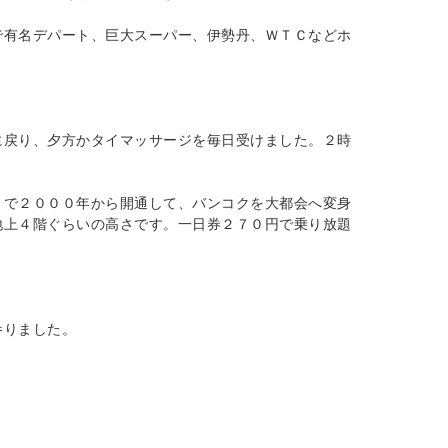
で有名デパート、巨大スーパー、伊勢丹、ＷＴＣなどホ
に戻り、夕方かタイマッサージを毎日受けました。２時
Ｓで２０００年から開通して、バンコクを大都会へ変身
地上４階ぐらいの高さです。一日券２７０円で乗り放題
参りました。