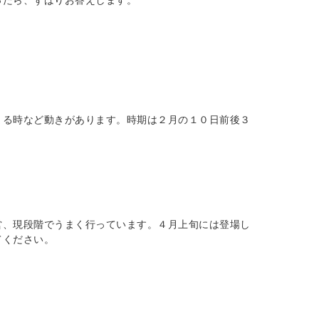
ったら、ずばりお答えします。
まる時など動きがあります。時期は２月の１０日前後３
営、現段階でうまく行っています。４月上旬には登場し
てください。
。