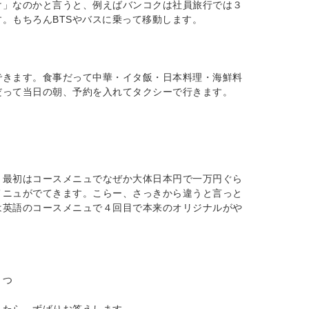
け」なのかと言うと、例えばバンコクは社員旅行では３
。もちろんBTSやバスに乗って移動します。
できます。食事だって中華・イタ飯・日本料理・海鮮料
だって当日の朝、予約を入れてタクシーで行きます。
。最初はコースメニュでなぜか大体日本円で一万円ぐら
メニュがでてきます。こらー、さっきから違うと言っと
は英語のコースメニュで４回目で本来のオリジナルがや
とつ