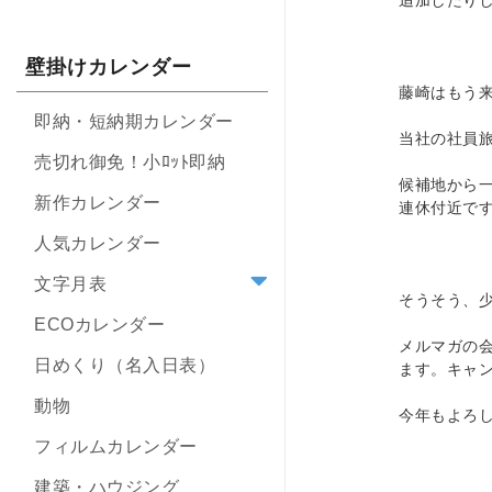
追加したり
壁掛けカレンダー
藤崎はもう
即納・短納期カレンダー
当社の社員
売切れ御免！小ﾛｯﾄ即納
候補地から
新作カレンダー
連休付近で
人気カレンダー
文字月表
そうそう、
ECOカレンダー
メルマガの
日めくり（名入日表）
ます。キャ
動物
今年もよろ
フィルムカレンダー
建築・ハウジング