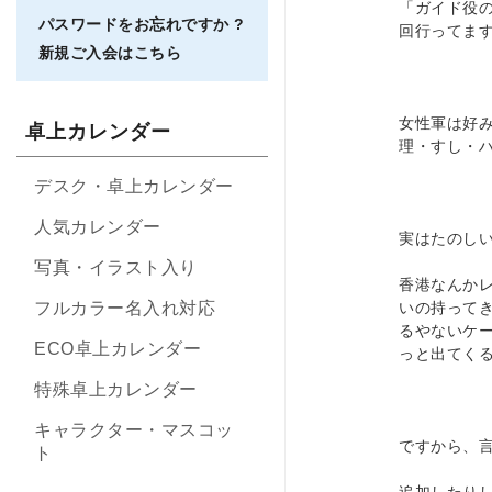
「ガイド役
パスワードをお忘れですか ?
回行ってま
新規ご入会はこちら
女性軍は好
卓上カレンダー
理・すし・
デスク・卓上カレンダー
人気カレンダー
実はたのし
写真・イラスト入り
香港なんか
フルカラー名入れ対応
いの持って
るやないケ
ECO卓上カレンダー
っと出てく
特殊卓上カレンダー
キャラクター・マスコッ
ですから、
ト