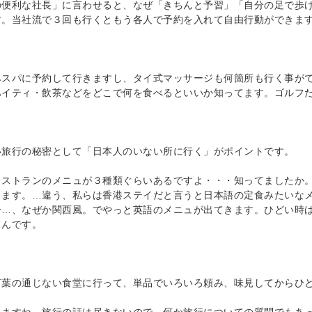
の便利な社長」に言わせると、なぜ「きちんと予習」「自分の足で歩
す。当社流で３回も行くともう各人で予約を入れて自由行動ができます
みスパに予約して行きますし、タイ式マッサージも何箇所も行く事が
ハイティ・飲茶などをどこで何を食べるといいか知ってます。ゴルフ
い旅行の秘密として「日本人のいない所に行く」がポイントです。
レストランのメニュが３種類ぐらいあるですよ・・・知ってましたか
きます。…違う、私らは香港ステイだと言うと日本語の定食みたいな
ー…、なぜか関西風。でやっと英語のメニュが出てきます。ひどい時
るんです。
言葉の通じない食堂に行って、単品でいろいろ頼み、味見してからひ