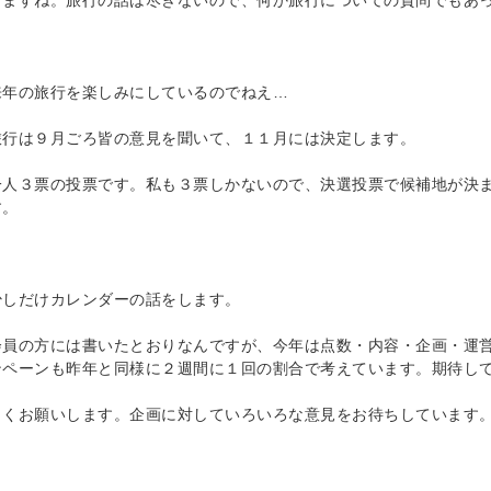
しますね。旅行の話は尽きないので、何か旅行についての質問でもあ
来年の旅行を楽しみにしているのでねえ…
旅行は９月ごろ皆の意見を聞いて、１１月には決定します。
一人３票の投票です。私も３票しかないので、決選投票で候補地が決
す。
少しだけカレンダーの話をします。
会員の方には書いたとおりなんですが、今年は点数・内容・企画・運
ンペーンも昨年と同様に２週間に１回の割合で考えています。期待し
しくお願いします。企画に対していろいろな意見をお待ちしています