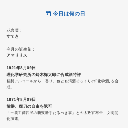
今日は何の日
花言葉：
すてき
今月の誕生花：
アマリリス
1921年8月09日
理化学研究所の鈴木梅太郎に合成酒特許
精製アルコールから、香り、色とも清酒そっくりの｢化学酒｣を合
成。
1871年8月09日
散髪、廃刀の自由を認可
「土農工商四民の斬髪勝手たるべき事」との太政官布告、文明開
化加速。