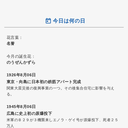
今日は何の日
花言葉：
名誉
今月の誕生花：
のうぜんかずら
1926年8月06日
東京・向島に日本初の鉄筋アパート完成
関東大震災後の復興事業の一つ。その後集合住宅に影響を与え
る。
1945年8月06日
広島に史上初の原爆投下
米軍のＢ２９が３機襲来しエノラ・ゲイ号が原爆投下、死者２５
万人