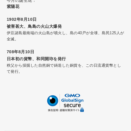
今月の誕生花：
紫陽花
1902年8月10日
被害甚大、鳥島の火山大爆発
伊豆諸島最南端の火山島が噴火し、島の40戸が全壊、島民125人が
全滅。
708年8月10日
日本初の貨幣、和同開珎を発行
秩父から採掘した自然銅で鋳造した銅貨を、この日流通貨幣とし
て発行。