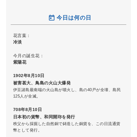
今日は何の日
花言葉：
冷淡
今月の誕生花：
紫陽花
1902年8月10日
被害甚大、鳥島の火山大爆発
伊豆諸島最南端の火山島が噴火し、島の40戸が全壊、島民
125人が全滅。
708年8月10日
日本初の貨幣、和同開珎を発行
秩父から採掘した自然銅で鋳造した銅貨を、この日流通貨
幣として発行。