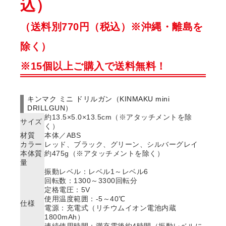
込）
（送料別770円（税込）※沖縄・離島を
除く）
※15個以上ご購入で送料無料！
キンマク ミニ ドリルガン（KINMAKU mini
DRILLGUN）
約13.5×5.0×13.5cm（※アタッチメントを除
サイズ
く）
材質
本体／ABS
カラー
レッド、ブラック、グリーン、シルバーグレイ
本体質
約475g（※アタッチメントを除く）
量
振動レベル：レベル1～レベル6
回転数：1300～3300回転分
定格電圧：5V
使用温度範囲：-5～40℃
仕様
電源：充電式（リチウムイオン電池内蔵
1800mAh）
連続使用時間：満充電後約4時間（振動レベルに