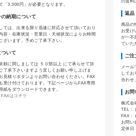
の送料
て「3,300円」が必要となります。
返品
ーの納期について
商品の
しては、出来る限り迅速に対応させて頂いており
お受け
内容・在庫状況・営業日・天候状況によりお時間
が一不
ございます。予めご了承下さい。
ていた
について
ご注
依頼に関しましては ５０部以上 にて承らせて頂
メール
ご了承下さいますよう宜しくお願い申し上げま
してお
お見積りボタンよりお問い合わせください。FAX
合わせ
も受け付けております。下記ページからFAX専用
用紙をダウンロードできます。
お問
FAXはコチラ
株式会
TEL： (
FAX： (
お問い
定休日