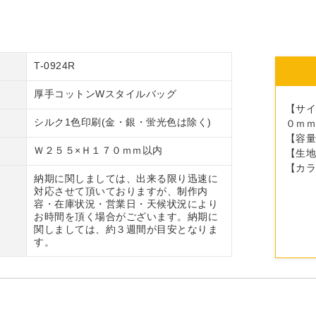
T-0924R
厚手コットンWスタイルバッグ
【サイ
シルク1色印刷(金・銀・蛍光色は除く)
０ｍｍ
【容
Ｗ２５５×Ｈ１７０ｍｍ以内
【生
【カ
納期に関しましては、出来る限り迅速に
対応させて頂いておりますが、制作内
容・在庫状況・営業日・天候状況により
お時間を頂く場合がございます。納期に
関しましては、約３週間が目安となりま
す。