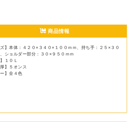
商品情報
ズ】本体：４２０×３４０×１００ｍｍ、持ち手：２５×３０
、ショルダー部分：３０×９５０ｍｍ
量】１０Ｌ
地厚】５オンス
ラー】全４色