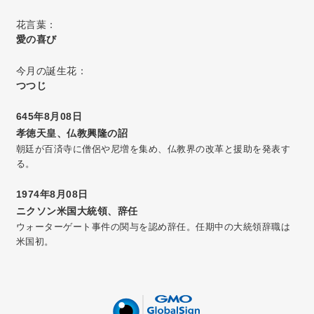
花言葉：
愛の喜び
今月の誕生花：
つつじ
645年8月08日
孝徳天皇、仏教興隆の詔
朝廷が百済寺に僧侶や尼増を集め、仏教界の改革と援助を発表す
る。
1974年8月08日
ニクソン米国大統領、辞任
ウォーターゲート事件の関与を認め辞任。任期中の大統領辞職は
米国初。