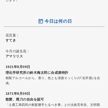
今日は何の日
花言葉：
すてき
今月の誕生花：
アマリリス
1921年8月09日
理化学研究所の鈴木梅太郎に合成酒特許
精製アルコールから、香り、色とも清酒そっくりの｢化学酒｣を合
成。
1871年8月09日
散髪、廃刀の自由を認可
「土農工商四民の斬髪勝手たるべき事」との太政官布告、文明開