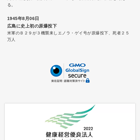
る。
1945年8月06日
広島に史上初の原爆投下
米軍のＢ２９が３機襲来しエノラ・ゲイ号が原爆投下、死者２５
万人