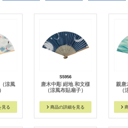
S5956
魚（涼風
唐木中彫 紺地 和文様
親唐
）
（涼風布貼扇子）
（
を見る
商品の詳細を見る