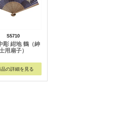
S5710
中彫 紺地 鶴（紳
士用扇子）
商品の詳細を見る