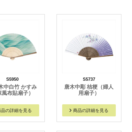
S5950
S5737
木中白竹 かすみ
唐木中彫 桔梗（婦人
涼風布貼扇子）
用扇子）
商品の詳細を見る
商品の詳細を見る