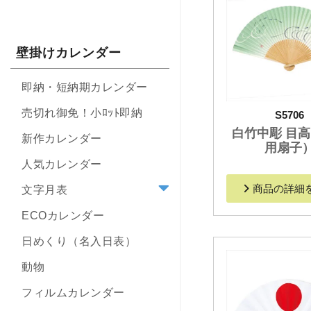
壁掛けカレンダー
即納・短納期カレンダー
売切れ御免！小ﾛｯﾄ即納
S5706
白竹中彫 目
新作カレンダー
用扇子
人気カレンダー
商品の詳細
文字月表
ECOカレンダー
日めくり（名入日表）
動物
フィルムカレンダー