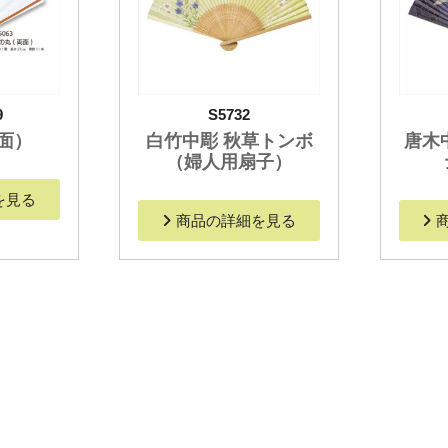
9
S5732
面）
白竹中彫 秋草トンボ
唐木
（婦人用扇子）
を見る
商品の詳細を見る