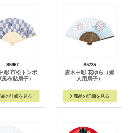
S5957
S5735
中彫 市松トンボ
唐木中彫 花ゆら（婦
涼風布貼扇子）
人用扇子）
商品の詳細を見る
商品の詳細を見る