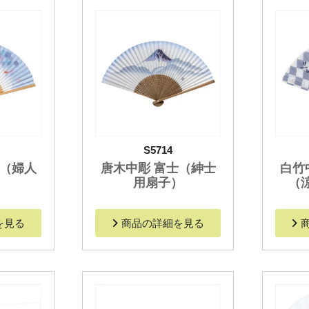
S5714
魚（婦人
唐木中彫 富士（紳士
白竹
）
用扇子）
（
を見る
商品の詳細を見る