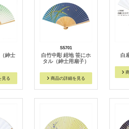
S5701
高（紳士
白竹中彫 紺地 笹にホ
白
）
タル（紳士用扇子）
を見る
商品の詳細を見る