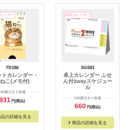
カレンダー
新作カレンダー
TD186
SG583
ットカレンダー・
卓上カレンダー ふせ
ねこ(メモ付)
ん付2wayスケジュー
ル
100冊注文で単価
931
100冊注文で単価
円(税込)
660
円(税込)
商品の詳細を見る
商品の詳細を見る