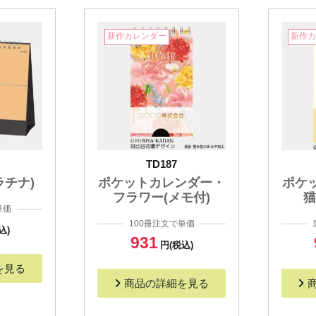
新作カレンダー
新作
TD187
プラチナ)
ポケットカレンダー・
ポケ
フラワー(メモ付)
猫
単価
100冊注文で単価
込)
931
円(税込)
を見る
商品の詳細を見る