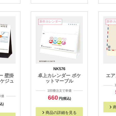
新作カレンダー
新作
NK576
ー 壁掛
卓上カレンダー ポケ
エア
スケジュ
ットマーブル
100冊注文で単価
単価
660
円(税込)
込)
商品の詳細を見る