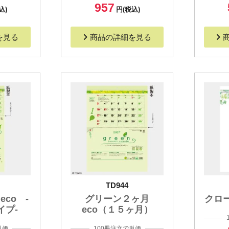
957
込)
円(税込)
を見る
商品の詳細を見る
TD944
co -
グリーン２ヶ月
クロ
イプ-
eco（１５ヶ月）
単価
100冊注文で単価