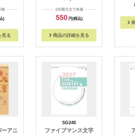
単価
100冊注文で単価
550
込)
円(税込)
を見る
商品の詳細を見る
SG245
パーアニ
ファイブマンス文字