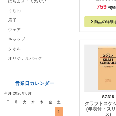
はちまき・てぬぐい
759
円(税
うちわ
扇子
商品の詳細
ウェア
キャップ
タオル
オリジナルバッグ
営業日カレンダー
今月(2026年8月)
SG318
日
月
火
水
木
金
土
クラフトスケ
(年表付・ス
1
ス)