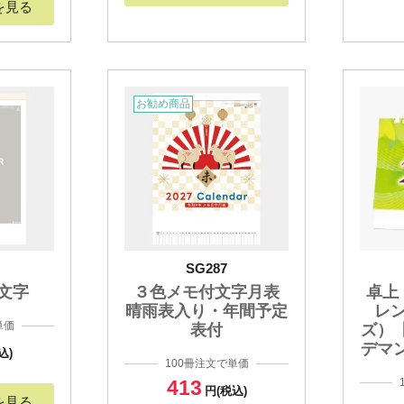
を見る
お勧め商品
SG287
文字
３色メモ付文字月表
卓上
晴雨表入り・年間予定
レ
単価
表付
ズ）
デマ
込)
100冊注文で単価
413
円(税込)
を見る