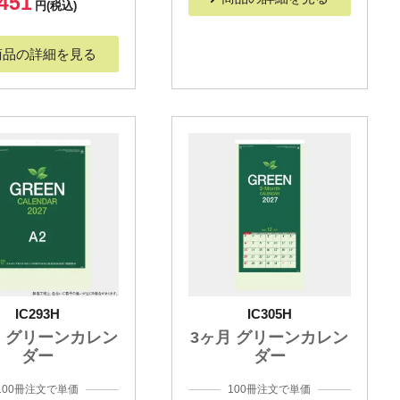
451
円(税込)
商品の詳細を見る
IC293H
IC305H
 グリーンカレン
3ヶ月 グリーンカレン
ダー
ダー
100冊注文で単価
100冊注文で単価