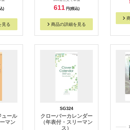
611
込)
円(税込)
を見る
商品の詳細を見る
SG324
ジュール
クローバーカレンダー
リーマン
（年表付・スリーマン
ス）