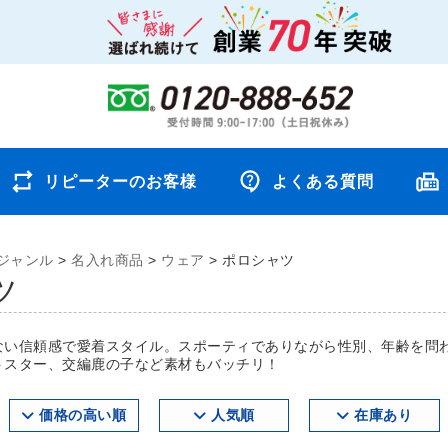
リピーターのお客様
よくある質問
ジャンル
>
名入れ商品
>
ウェア
>
ポロシャツ
ツ
ない信頼感で愛着スタイル。スポーティでありながら性別、年齢を問
トスター、交編鹿の子など素材もバッチリ！
価格の高い順
人気順
在庫あり