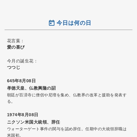
今日は何の日
花言葉：
愛の喜び
今月の誕生花：
つつじ
645年8月08日
孝徳天皇、仏教興隆の詔
朝廷が百済寺に僧侶や尼増を集め、仏教界の改革と援助を発表す
る。
1974年8月08日
ニクソン米国大統領、辞任
ウォーターゲート事件の関与を認め辞任。任期中の大統領辞職は
米国初。