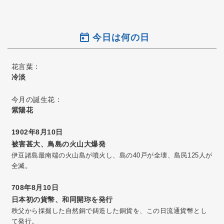
今日は何の日
花言葉：
冷淡
今月の誕生花：
紫陽花
1902年8月10日
被害甚大、鳥島の火山大爆発
伊豆諸島最南端の火山島が噴火し、島の40戸が全壊、島民125人が
全滅。
708年8月10日
日本初の貨幣、和同開珎を発行
秩父から採掘した自然銅で鋳造した銅貨を、この日流通貨幣とし
て発行。